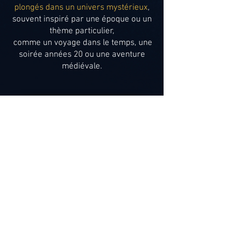
plongés dans un univers mystérieux
,
souvent inspiré par une époque ou un
thème particulier,
comme un voyage dans le temps, une
soirée années 20 ou une aventure
médiévale.
Nous adaptons l'expérience à vos besoins
et à votre niveau.
A partir de 15 personne.
Entre
1h30 -
2h