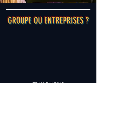
GROUPE OU ENTREPRISES ?
TEAM BULDING
SÉMINAIRE
PRIVATISATIONS
Nous travaillons avec un traiteur ce qui
vous
permet d'organiser une journée
complète au château de Breteuil pour vos
événements
privés
POUR LES GROUPES DE PLUS