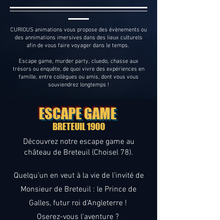
CURIOUS animations vous propose des évènements ou
des annimations imersives dans des lieux culturels
afin de vous faire voyager dans le temps.
Escape game, murder party, cluedo, chasse aux
trésors ou enquête, de quoi vivre des expériences en
famille, entre collègues ou amis, dont vous vous
souviendrez longtemps !
ESCAPE GAME
BRETEUIL 1900
Découvrez notre escape game au
château de Breteuil (Choisel 78).
Quelqu’un en veut à la vie de l’invité de
Monsieur de Breteuil : le Prince de
Galles, futur
roi d’Angleterre ! ​
Oserez-vous l'aventure ?